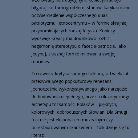
biłgorajsko-tarnogrodzkim, stanowi karykaturalne
odzwierciedlenie współczesnego quasi-
patriotyzmu i etnocentrymu – w formie skrajniej
przypominających rodzaj fetyszu. Kobiecy
wydźwięk kreacji ma dodatkowo rozbić
hegemonię stereotypu o facecie-patriocie, jako
jedynej, słusznej formie miłowania swojej
macierzy.
To również krytyka samego folkloru, od wielu lat
przeżywającego popkulturowy renesans,
jednocześnie wykorzystywanego jako narzędzie
do budowania niepełnego, przez to iluzorycznego
archetypu tożsamości Polaków – pięknych,
kolorowych, dobrodusznych Słowian. Dla Smugi
folk nie jest eksponatem muzealnym czy
odrestaurowanym skansenem – folk dzieje się tu
i teraz!