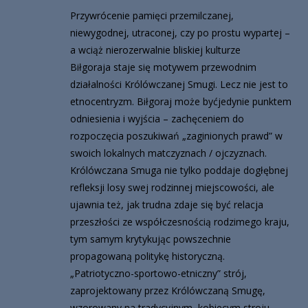
Przywrócenie pamięci przemilczanej,
niewygodnej, utraconej, czy po prostu wypartej –
a wciąż nierozerwalnie bliskiej kulturze
Biłgoraja staje się motywem przewodnim
działalności Królówczanej Smugi. Lecz nie jest to
etnocentryzm. Biłgoraj może byćjedynie punktem
odniesienia i wyjścia – zachęceniem do
rozpoczęcia poszukiwań „zaginionych prawd” w
swoich lokalnych matczyznach / ojczyznach.
Królówczana Smuga nie tylko poddaje dogłębnej
refleksji losy swej rodzinnej miejscowości, ale
ujawnia też, jak trudna zdaje się być relacja
przeszłości ze współczesnością rodzimego kraju,
tym samym krytykując powszechnie
propagowaną politykę historyczną.
„Patriotyczno-sportowo-etniczny” strój,
zaprojektowany przez Królówczaną Smugę,
wzorowany na tradycyjnym, kobiecym stroju