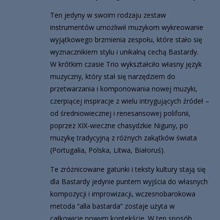
Ten jedyny w swoim rodzaju zestaw
instrumentów umożliwił muzykom wykreowanie
wyjątkowego brzmienia zespołu, które stało się
wyznacznikiem stylu i unikalną cechą Bastardy.
W krótkim czasie Trio wykształciło własny język
muzyczny, który stał się narzędziem do
przetwarzania i komponowania nowej muzyki,
czerpiącej inspiracje z wielu intrygujących źródeł –
od średniowiecznej i renesansowej polifonii,
poprzez XIX-wieczne chasydzkie Niguny, po
muzykę tradycyjną z różnych zakątków świata
(Portugalia, Polska, Litwa, Białoruś).
Te zróżnicowane gatunki i teksty kultury stają się
dla Bastardy jedynie puntem wyjścia do własnych
kompozycji i improwizacji, wczesnobarokowa
metoda “alla bastarda” zostaje użyta w
całkowicie nowym kontekście. W ten sposób